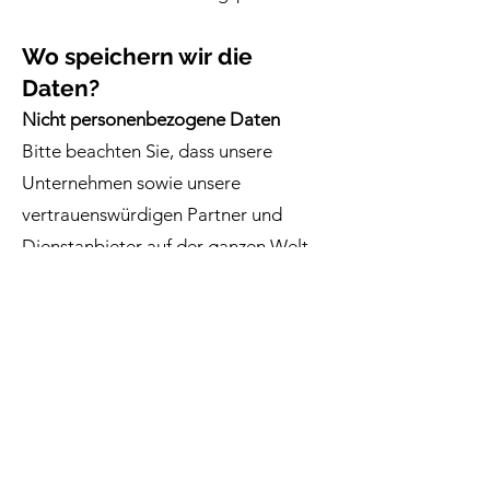
Wo speichern wir die
Daten?
Nicht personenbezogene Daten
Bitte beachten Sie, dass unsere
Unternehmen sowie unsere
vertrauenswürdigen Partner und
Dienstanbieter auf der ganzen Welt
ansässig sind. Zu den in dieser
Datenschutzrichtlinie erläuterten
Zwecke speichern und verarbeiten wir
alle nicht personenbezogenen Daten,
die wir erfassen, in unterschiedlichen
Rechtsordnungen.